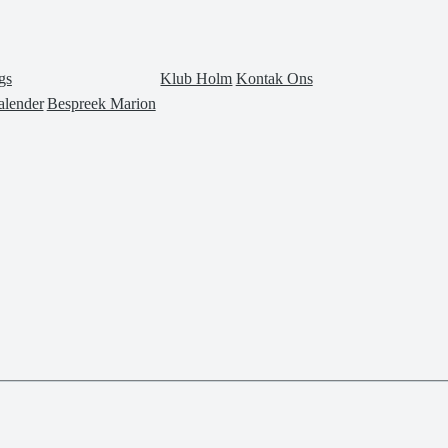
gs
Klub Holm
Kontak Ons
lender
Bespreek Marion